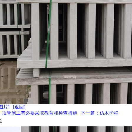
图片]
[返回]
：顶管施工有必要采取教育和检查措施
下一篇：仿木护栏
栏