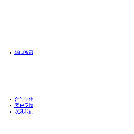
植草砖
仿花岗岩PC砖
路沿石
其他混凝土制品
新闻资讯
公司新闻
行业资讯
常见问题
合作伙伴
客户反馈
联系我们