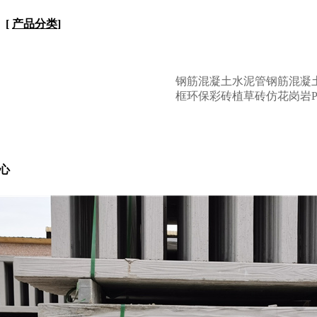
[
产品分类
]
钢筋混凝土水泥管
钢筋混凝
框
环保彩砖
植草砖
仿花岗岩P
心