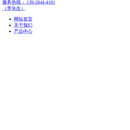
服务热线：
139-2844-4181
（李先生）
网站首页
关于我们
产品中心
钢筋混凝土水泥管
钢筋混凝土顶管
混凝土检查井
预制检查井
盖板
生态框
环保彩砖