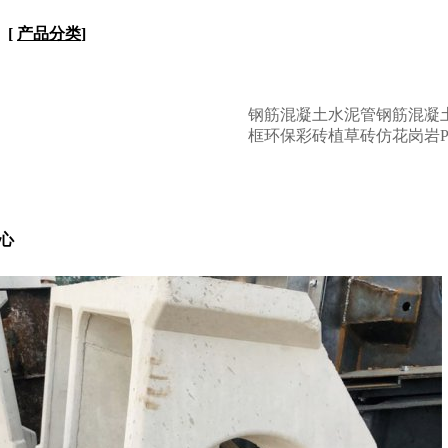
[
产品分类
]
钢筋混凝土水泥管
钢筋混凝
框
环保彩砖
植草砖
仿花岗岩P
心