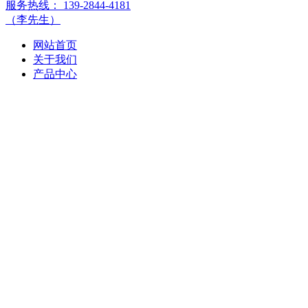
服务热线：
139-2844-4181
（李先生）
网站首页
关于我们
产品中心
钢筋混凝土水泥管
钢筋混凝土顶管
混凝土检查井
预制检查井
盖板
生态框
环保彩砖