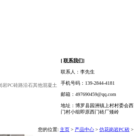
[
联系我们
]
联系人：李先生
手机号码：139-2844-4181
岗岩PC砖
路沿石
其他混凝土
邮箱：497690459@qq.com
地址：博罗县园洲镇上村村委会西
门村小组即原西门砖厂矮岭
您的位置:
主页
>
产品中心
>
仿花岗岩PC砖
>