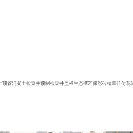
土顶管
混凝土检查井
预制检查井
盖板
生态框
环保彩砖
植草砖
仿花