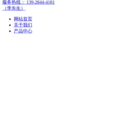
服务热线：
139-2844-4181
（李先生）
网站首页
关于我们
产品中心
钢筋混凝土水泥管
钢筋混凝土顶管
混凝土检查井
预制检查井
盖板
生态框
环保彩砖