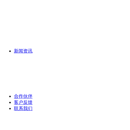
植草砖
仿花岗岩PC砖
路沿石
其他混凝土制品
新闻资讯
公司新闻
行业资讯
常见问题
合作伙伴
客户反馈
联系我们